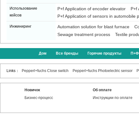
Использование
P+f Application of encoder elevator
P+f 
кейсов
P+f Application of sensors in automobile p
Инжиниринг
Automation solution for blast furnace
Co
Sewage treatment process
Textile prod
Дом
Все бренды
Горячие продукты
П+Ф
Links：
Pepperl+fuchs Close switch
Pepperl+fuchs Photoelectric sensor
P
Новичок
Об оплате
Бизнес-процесс
Инструкции по оплате