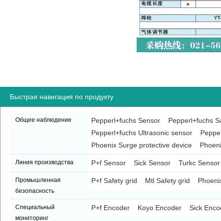
Быстрая навигация по продукту
Общее наблюдение
Pepperl+fuchs Sensor
Pepperl+fuchs Sa
Pepperl+fuchs Ultrasonic sensor
Pepper
Phoenix Surge protective device
Phoeni
Линия производства
P+f Sensor
Sick Sensor
Turkc Sensor
Промышленная
P+f Safety grid
Mtl Safety grid
Phoenix
безопасность
Специальный
P+f Encoder
Koyo Encoder
Sick Enco
мониторинг