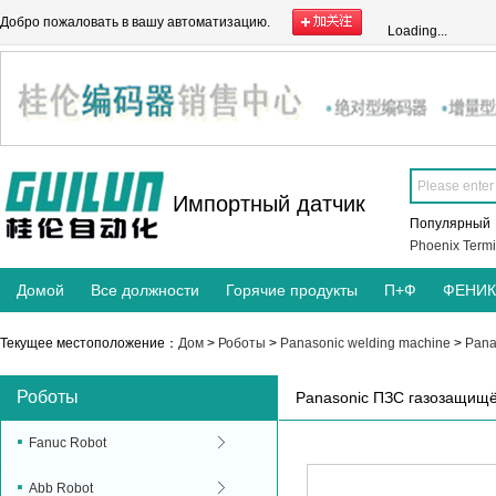
Добро пожаловать в вашу автоматизацию.
Loading...
Импортный датчик
Популярны
Phoenix Termi
Домой
Все должности
Горячие продукты
П+Ф
ФЕНИ
Текущее местоположение：
Дом
>
Роботы
>
Panasonic welding machine
>
Pana
Роботы
Panasonic ПЗС газозащищ
Fanuc Robot
Abb Robot