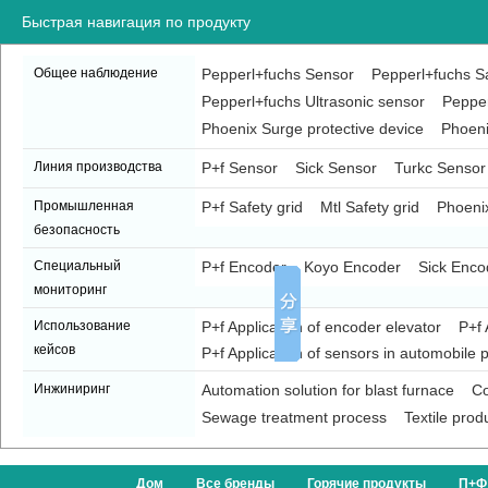
Быстрая навигация по продукту
Общее наблюдение
Pepperl+fuchs Sensor
Pepperl+fuchs Sa
Pepperl+fuchs Ultrasonic sensor
Pepper
Phoenix Surge protective device
Phoeni
Линия производства
P+f Sensor
Sick Sensor
Turkc Sensor
Промышленная
P+f Safety grid
Mtl Safety grid
Phoenix
безопасность
Специальный
P+f Encoder
Koyo Encoder
Sick Enco
мониторинг
Использование
P+f Application of encoder elevator
P+f 
кейсов
P+f Application of sensors in automobile p
Инжиниринг
Automation solution for blast furnace
Co
Sewage treatment process
Textile prod
Дом
Все бренды
Горячие продукты
П+Ф