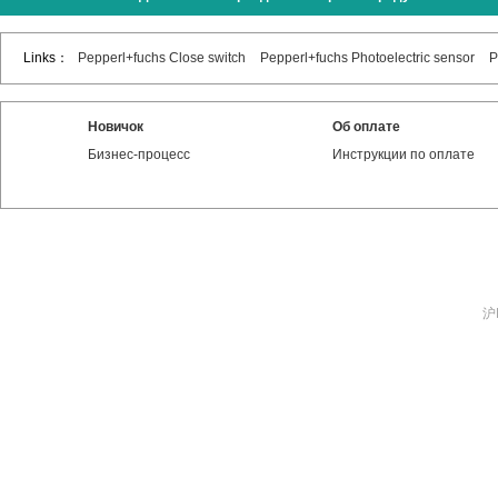
Links：
Pepperl+fuchs Close switch
Pepperl+fuchs Photoelectric sensor
P
Новичок
Об оплате
Бизнес-процесс
Инструкции по оплате
沪