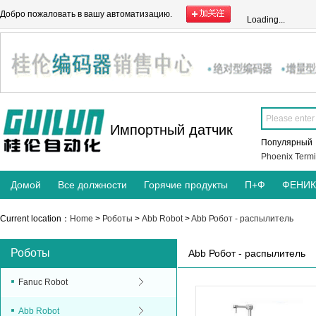
Добро пожаловать в вашу автоматизацию.
Loading...
Импортный датчик
Популярны
Phoenix Termi
Домой
Все должности
Горячие продукты
П+Ф
ФЕНИ
Current location：
Home
>
Роботы
>
Abb Robot
>
Abb Робот - распылитель
Роботы
Abb Робот - распылитель
Fanuc Robot
Abb Robot