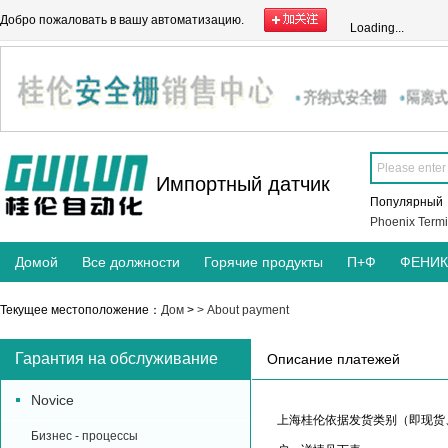
Добро пожаловать в вашу автоматизацию.
Loading...
Импортный датчик
Популярны
Phoenix Termi
Домой
Все должности
Горячие продукты
П+Ф
ФЕНИ
Текущее местоположение：
Дом
>
> About payment
Гарантия на обслуживание
Описание платежей
Novice
上海桂伦依据发货类别（即现货
Бизнес - процессы