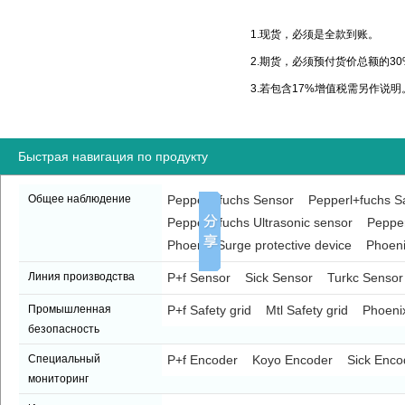
1.现货，必须是全款到账。
2.期货，必须预付货价总额的3
3.若包含17%增值税需另作说明
Быстрая навигация по продукту
Общее наблюдение
Pepperl+fuchs Sensor
Pepperl+fuchs Sa
Pepperl+fuchs Ultrasonic sensor
Pepper
Phoenix Surge protective device
Phoeni
Линия производства
P+f Sensor
Sick Sensor
Turkc Sensor
Промышленная
P+f Safety grid
Mtl Safety grid
Phoenix
безопасность
Специальный
P+f Encoder
Koyo Encoder
Sick Enco
мониторинг