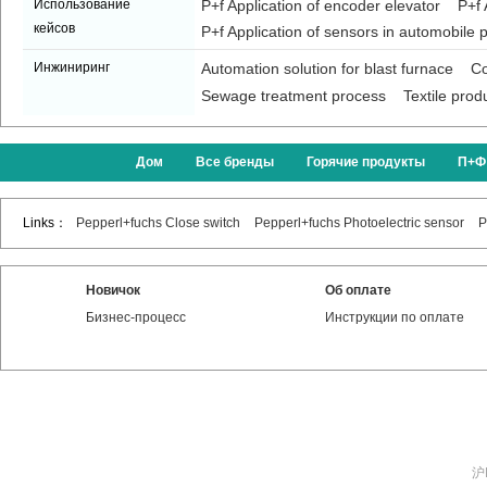
Использование
P+f Application of encoder elevator
P+f 
кейсов
P+f Application of sensors in automobile p
Инжиниринг
Automation solution for blast furnace
Co
Sewage treatment process
Textile prod
Дом
Все бренды
Горячие продукты
П+Ф
Links：
Pepperl+fuchs Close switch
Pepperl+fuchs Photoelectric sensor
P
Новичок
Об оплате
Бизнес-процесс
Инструкции по оплате
沪