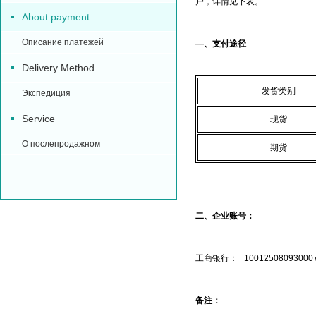
户，详情见下表。
About payment
Описание платежей
—、支付途径
Delivery Method
发货类别
Экспедиция
Service
现货
О послепродажном
期货
二、企业账号：
工商银行： 100125080930007
备注：