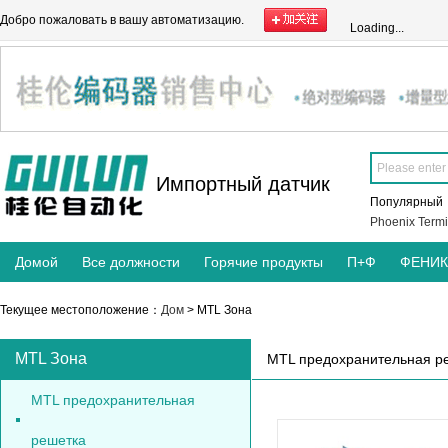
Добро пожаловать в вашу автоматизацию.
Loading...
Импортный датчик
Популярны
Phoenix Termi
Домой
Все должности
Горячие продукты
П+Ф
ФЕНИ
Текущее местоположение：
Дом
> MTL Зона
MTL Зона
MTL предохранительная р
MTL предохранительная
решетка