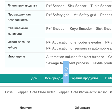
Линия производства
P+f Sensor
Sick Sensor
Turkc Sensor
Промышленная
P+f Safety grid
Mtl Safety grid
Phoenix
безопасность
Специальный
P+f Encoder
Koyo Encoder
Sick Enco
мониторинг
Использование
P+f Application of encoder elevator
P+f 
кейсов
P+f Application of sensors in automobile p
Инжиниринг
Automation solution for blast furnace
Co
Sewage treatment process
Textile prod
Дом
Все бренды
Горячие продукты
П+Ф
Links：
Pepperl+fuchs Close switch
Pepperl+fuchs Photoelectric sensor
P
Новичок
Об оплате