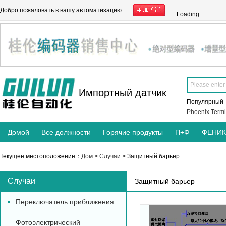
Добро пожаловать в вашу автоматизацию.
Loading...
Импортный датчик
Популярны
Phoenix Termi
Домой
Все должности
Горячие продукты
П+Ф
ФЕНИ
Текущее местоположение：
Дом
>
Случаи
> Защитный барьер
Случаи
Защитный барьер
Переключатель приближения
Фотоэлектрический