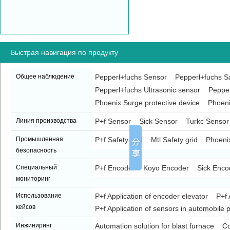
Быстрая навигация по продукту
Общее наблюдение
Pepperl+fuchs Sensor
Pepperl+fuchs Sa
Pepperl+fuchs Ultrasonic sensor
Pepper
Phoenix Surge protective device
Phoeni
Линия производства
P+f Sensor
Sick Sensor
Turkc Sensor
Промышленная
P+f Safety grid
Mtl Safety grid
Phoenix
безопасность
Специальный
P+f Encoder
Koyo Encoder
Sick Enco
мониторинг
Использование
P+f Application of encoder elevator
P+f 
кейсов
P+f Application of sensors in automobile p
Инжиниринг
Automation solution for blast furnace
Co