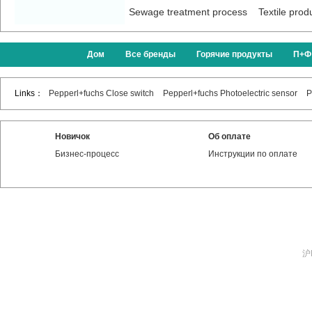
Sewage treatment process
Textile prod
Дом
Все бренды
Горячие продукты
П+Ф
Links：
Pepperl+fuchs Close switch
Pepperl+fuchs Photoelectric sensor
P
Новичок
Об оплате
Бизнес-процесс
Инструкции по оплате
沪