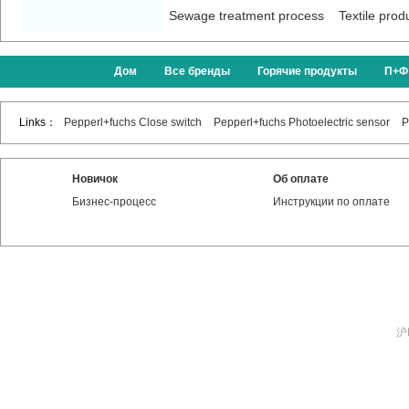
Sewage treatment process
Textile prod
Дом
Все бренды
Горячие продукты
П+Ф
Links：
Pepperl+fuchs Close switch
Pepperl+fuchs Photoelectric sensor
P
Новичок
Об оплате
Бизнес-процесс
Инструкции по оплате
沪