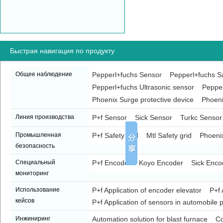
Быстрая навигация по продукту
Общее наблюдение
Pepperl+fuchs Sensor
Pepperl+fuchs Sa
Pepperl+fuchs Ultrasonic sensor
Pepper
Phoenix Surge protective device
Phoeni
Линия производства
P+f Sensor
Sick Sensor
Turkc Sensor
Промышленная
P+f Safety grid
Mtl Safety grid
Phoenix
безопасность
Специальный
P+f Encoder
Koyo Encoder
Sick Enco
мониторинг
Использование
P+f Application of encoder elevator
P+f 
кейсов
P+f Application of sensors in automobile p
Инжиниринг
Automation solution for blast furnace
Co