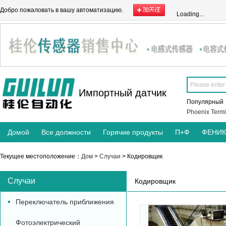
Добро пожаловать в вашу автоматизацию.
Loading...
Импортный датчик
Популярны
Phoenix Termi
Домой
Все должности
Горячие продукты
П+Ф
ФЕНИ
Текущее местоположение：
Дом
>
Случаи
> Кодировщик
Случаи
Кодировщик
Переключатель приближения
Фотоэлектрический