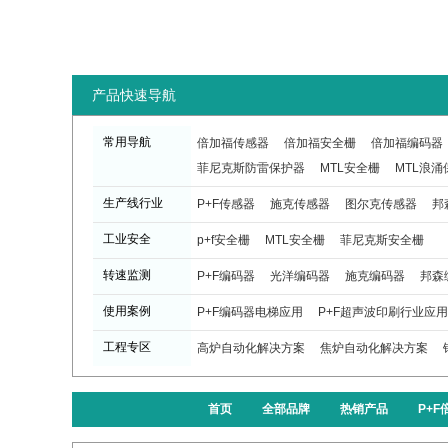
产品快速导航
常用导航
倍加福传感器
倍加福安全栅
倍加福编码器
菲尼克斯防雷保护器
MTL安全栅
MTL浪涌
生产线行业
P+F传感器
施克传感器
图尔克传感器
邦
工业安全
p+f安全栅
MTL安全栅
菲尼克斯安全栅
转速监测
P+F编码器
光洋编码器
施克编码器
邦森
使用案例
P+F编码器电梯应用
P+F超声波印刷行业应用
工程专区
高炉自动化解决方案
焦炉自动化解决方案
首页
全部品牌
热销产品
P+