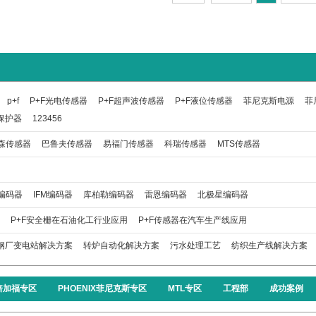
p+f
P+F光电传感器
P+F超声波传感器
P+F液位传感器
菲尼克斯电源
菲
保护器
123456
森传感器
巴鲁夫传感器
易福门传感器
科瑞传感器
MTS传感器
编码器
IFM编码器
库柏勒编码器
雷恩编码器
北极星编码器
P+F安全栅在石油化工行业应用
P+F传感器在汽车生产线应用
钢厂变电站解决方案
转炉自动化解决方案
污水处理工艺
纺织生产线解决方案
F倍加福专区
PHOENIX菲尼克斯专区
MTL专区
工程部
成功案例