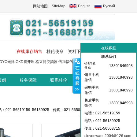
网站地图
SiteMap
English
Руский
在线客服
在线库存销售
桂伦使命
资料下载
工控交流中心
联系我们
OYO光洋
CKD喜开理
格立特变频器
倍加福传感器
菲尼克斯端子
菲尼
销售手机
13801846998
微 信
销售手机
13801846998
案例
服务保障
联系桂伦
桂伦资讯中心
微信
采购手机
13801846998
微信
售后手机
13801846998
微信
：021-56519159 56139925 传真：021-56503715 36359826
电话：021-56519159
电话：021-
56139925
传真：021-56503715
stevenwang2004@126.com