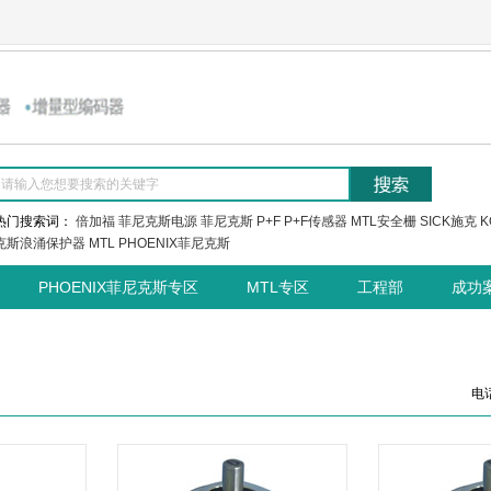
热门搜索词：
倍加福
菲尼克斯电源
菲尼克斯
P+F
P+F传感器
MTL安全栅
SICK施克
K
克斯浪涌保护器
MTL
PHOENIX菲尼克斯
PHOENIX菲尼克斯专区
MTL专区
工程部
成功
电话