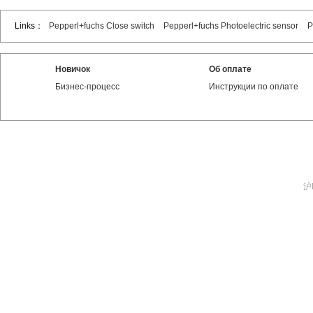
Links：
Pepperl+fuchs Close switch
Pepperl+fuchs Photoelectric sensor
P
Новичок
Об оплате
Бизнес-процесс
Инструкции по оплате
沪