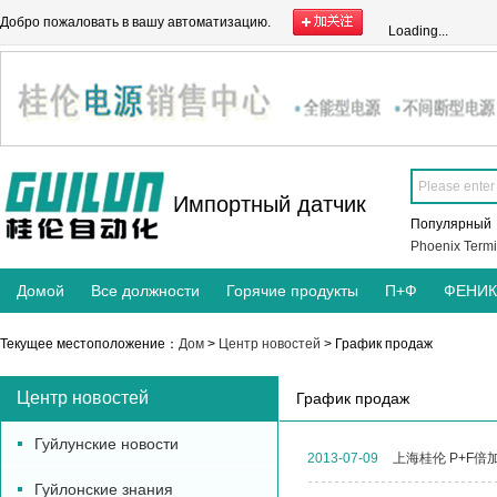
Добро пожаловать в вашу автоматизацию.
Loading...
Импортный датчик
Популярны
Phoenix Termi
Домой
Все должности
Горячие продукты
П+Ф
ФЕНИ
Текущее местоположение：
Дом
>
Центр новостей
> График продаж
Центр новостей
График продаж
Гуйлунские новости
2013-07-09
上海桂伦 P+F倍
Гуйлонские знания