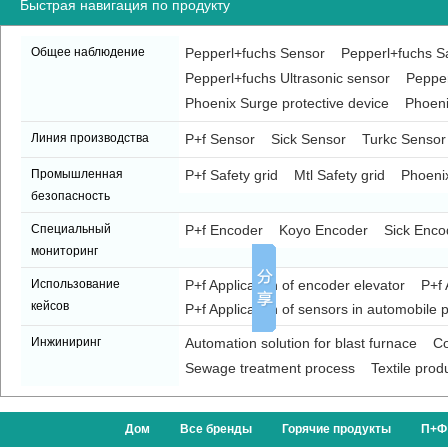
Быстрая навигация по продукту
Общее наблюдение
Pepperl+fuchs Sensor
Pepperl+fuchs Sa
Pepperl+fuchs Ultrasonic sensor
Pepper
Phoenix Surge protective device
Phoeni
Линия производства
P+f Sensor
Sick Sensor
Turkc Sensor
Промышленная
P+f Safety grid
Mtl Safety grid
Phoenix
безопасность
Специальный
P+f Encoder
Koyo Encoder
Sick Enco
мониторинг
Использование
P+f Application of encoder elevator
P+f 
кейсов
P+f Application of sensors in automobile p
Инжиниринг
Automation solution for blast furnace
Co
Sewage treatment process
Textile prod
Дом
Все бренды
Горячие продукты
П+Ф