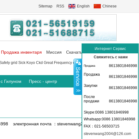
Sitemap
RSS
English
Chinese
Интернет Сервис
Продажа инвентаря
Миссия
Скачать
Коммуникация
Свяжитесь с нами
Safety grid
Sick
Koyo
Ckd
Great Frequency converter
P+f Sensor
8613801846998
Продажа
Продажа
8613801846998
 с Гилуном
Пресс - центр
Закупки
8613801846998
После
продажи
8613801846998
Skype:0086 13801846998
Whatsapp:0086 13801846998
6998 электронная почта ：stevenwang2004@126.com
FAX
：021-56503715
stevenwang2004@126.com