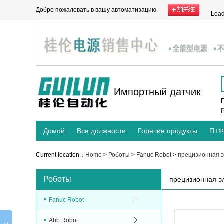
Добро пожаловать в вашу автоматизацию.
Load
Импортный датчик
P
Домой
Все должности
Горячие продукты
П+Ф
Current location：
Home
>
Роботы
>
Fanuc Robot
>
прецизионная 
Роботы
прецизионная э
Fanuc Robot
Abb Robot