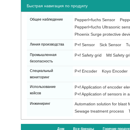
Быстрая навигация по продукту
Общее наблюдение
Pepperl+fuchs Sensor
Peppe
Pepperl+fuchs Ultrasonic sen
Phoenix Surge protective devi
Линия производства
P+f Sensor
Sick Sensor
Tu
Промышленная
P+f Safety grid
Mtl Safety gr
безопасность
Специальный
P+f Encoder
Koyo Encoder
мониторинг
Использование
P+f Application of encoder ele
кейсов
P+f Application of sensors in 
Инжиниринг
Automation solution for blast 
Sewage treatment process
Дом
Все бренды
Горячие проду