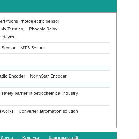
rl+fuchs Photoelectric sensor
nix Terminal
Phoenix Relay
e device
x Sensor
MTS Sensor
adio Encoder
NorthStar Encoder
f safety barrier in petrochemical industry
el works
Converter automation solution
Услуга
Культура
Центр новостей