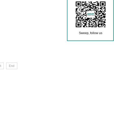
Sweep, follow us
t
End