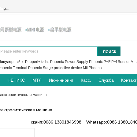
ing...
Популярный：
Pepperl+fuchs
Phoenix Power Supply
Phoenix
P+F
P+f Sensor
Mtl 
hoenix Terminal
Phoenix Surge protective device
Mtl
Phoenix
ФЕНИКС
МТЛ
Инжиниринг
Касс.
Служба
Контакт
электролитическая машина
лектролитическая машина
скайп:0086 13801846998 Whatsapp:0086 1380184