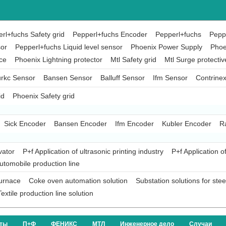
rl+fuchs Safety grid
Pepperl+fuchs Encoder
Pepperl+fuchs
Peppe
sor
Pepperl+fuchs Liquid level sensor
Phoenix Power Supply
Phoe
ce
Phoenix Lightning protector
Mtl Safety grid
Mtl Surge protectiv
rkc Sensor
Bansen Sensor
Balluff Sensor
Ifm Sensor
Contrine
id
Phoenix Safety grid
Sick Encoder
Bansen Encoder
Ifm Encoder
Kubler Encoder
R
vator
P+f Application of ultrasonic printing industry
P+f Application o
automobile production line
furnace
Coke oven automation solution
Substation solutions for ste
Textile production line solution
кты
П+Ф
ФЕНИКС
МТЛ
Инженерное дело
Случаи