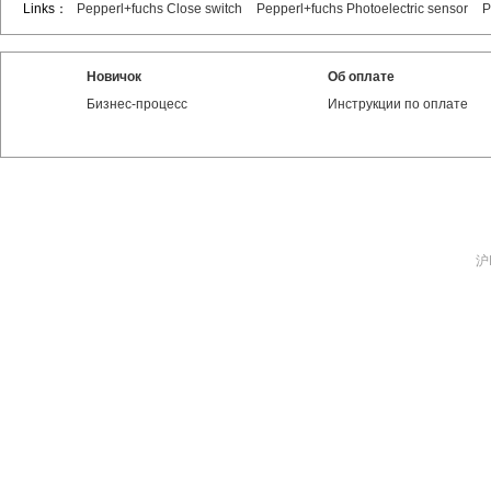
Links：
Pepperl+fuchs Close switch
Pepperl+fuchs Photoelectric sensor
P
Новичок
Об оплате
Бизнес-процесс
Инструкции по оплате
沪