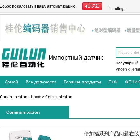
Добро пожаловать в вашу автоматизацию.
Loading...
Импортный датчик
Популярны
Phoenix Termi
Домой
Все должности
Горячие продукты
П+Ф
ФЕНИ
Current location：
Home
> Communication
Communication
倍加福系列产品问题在线