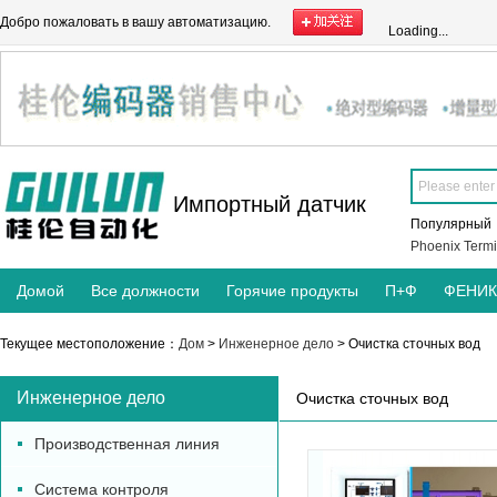
Добро пожаловать в вашу автоматизацию.
Loading...
Импортный датчик
Популярны
Phoenix Termi
Домой
Все должности
Горячие продукты
П+Ф
ФЕНИ
Текущее местоположение：
Дом
>
Инженерное дело
> Очистка сточных вод
Инженерное дело
Очистка сточных вод
Производственная линия
Система контроля