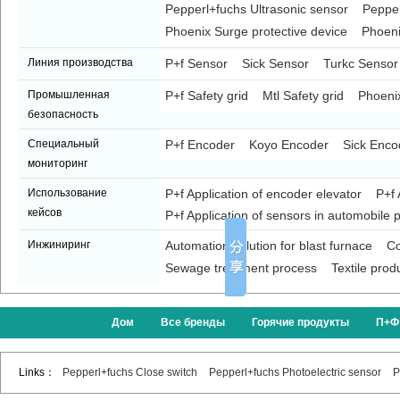
Pepperl+fuchs Ultrasonic sensor
Pepper
Phoenix Surge protective device
Phoeni
Линия производства
P+f Sensor
Sick Sensor
Turkc Sensor
Промышленная
P+f Safety grid
Mtl Safety grid
Phoenix
безопасность
Специальный
P+f Encoder
Koyo Encoder
Sick Enco
мониторинг
Использование
P+f Application of encoder elevator
P+f 
кейсов
P+f Application of sensors in automobile p
Инжиниринг
Automation solution for blast furnace
Co
Sewage treatment process
Textile prod
Дом
Все бренды
Горячие продукты
П+Ф
Links：
Pepperl+fuchs Close switch
Pepperl+fuchs Photoelectric sensor
P