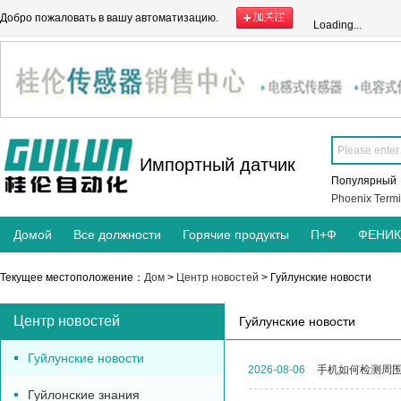
Добро пожаловать в вашу автоматизацию.
Loading...
Импортный датчик
Популярны
Phoenix Termi
Домой
Все должности
Горячие продукты
П+Ф
ФЕНИ
Текущее местоположение：
Дом
>
Центр новостей
> Гуйлунские новости
Центр новостей
Гуйлунские новости
Гуйлунские новости
2026-08-06
手机如何检测周
Гуйлонские знания