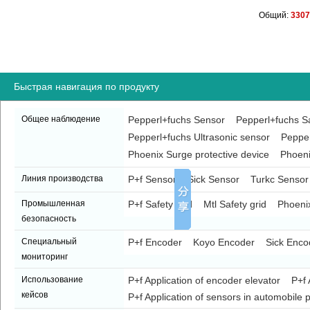
Общий:
3307
Быстрая навигация по продукту
Общее наблюдение
Pepperl+fuchs Sensor
Pepperl+fuchs Sa
Pepperl+fuchs Ultrasonic sensor
Pepper
Phoenix Surge protective device
Phoeni
Линия производства
P+f Sensor
Sick Sensor
Turkc Sensor
Промышленная
P+f Safety grid
Mtl Safety grid
Phoenix
безопасность
Специальный
P+f Encoder
Koyo Encoder
Sick Enco
мониторинг
Использование
P+f Application of encoder elevator
P+f 
кейсов
P+f Application of sensors in automobile p