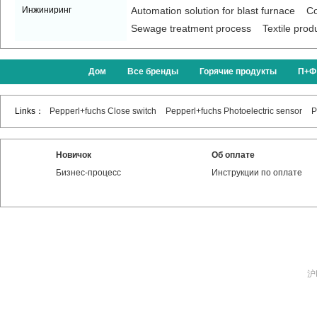
Инжиниринг
Automation solution for blast furnace
Co
Sewage treatment process
Textile prod
Дом
Все бренды
Горячие продукты
П+Ф
Links：
Pepperl+fuchs Close switch
Pepperl+fuchs Photoelectric sensor
P
Новичок
Об оплате
Бизнес-процесс
Инструкции по оплате
沪