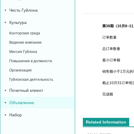
Честь Гуйлона
Культура
第38期（10月8~1
Конторская среда
订单数量
Видение компании
总订单数量
Миссия Гуйлона
最小订单额
Повышение в должности
Организация
销售额小于1万元的
Гуйлонская деятельность
截止10月31订单情
Почетный клиент
完成额
Объявление
Набор
Related Information