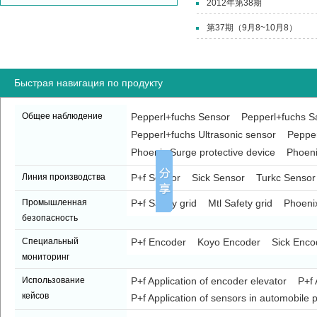
2012年第38期
第37期（9月8~10月8）
Быстрая навигация по продукту
Общее наблюдение
Pepperl+fuchs Sensor
Pepperl+fuchs Sa
Pepperl+fuchs Ultrasonic sensor
Pepper
Phoenix Surge protective device
Phoeni
Линия производства
P+f Sensor
Sick Sensor
Turkc Sensor
Промышленная
P+f Safety grid
Mtl Safety grid
Phoenix
безопасность
Специальный
P+f Encoder
Koyo Encoder
Sick Enco
мониторинг
Использование
P+f Application of encoder elevator
P+f 
кейсов
P+f Application of sensors in automobile p