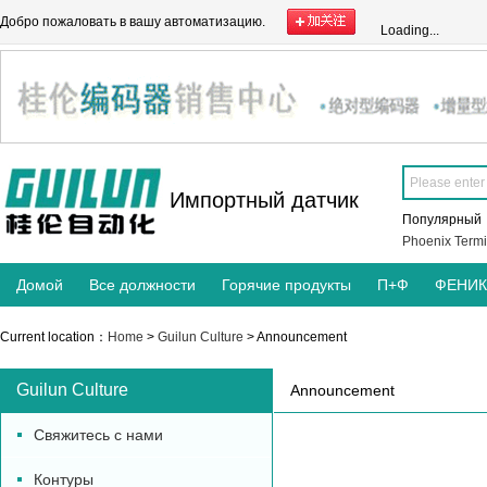
Добро пожаловать в вашу автоматизацию.
Loading...
Импортный датчик
Популярны
Phoenix Termi
Домой
Все должности
Горячие продукты
П+Ф
ФЕНИ
Current location：
Home
>
Guilun Culture
> Announcement
Guilun Culture
Announcement
Свяжитесь с нами
Контуры