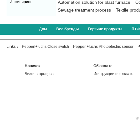
Инжиниринг
Automation solution for blast furnace
Co
Sewage treatment process
Textile prod
Дом
Все бренды
Горячие продукты
П+Ф
Links：
Pepperl+fuchs Close switch
Pepperl+fuchs Photoelectric sensor
P
Новичок
Об оплате
Бизнес-процесс
Инструкции по оплате
沪