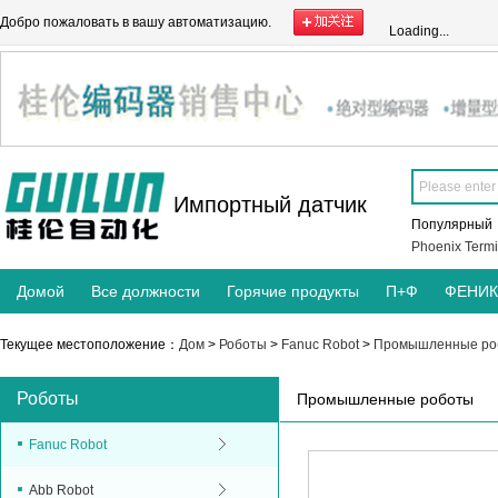
Добро пожаловать в вашу автоматизацию.
Loading...
Импортный датчик
Популярны
Phoenix Termi
Домой
Все должности
Горячие продукты
П+Ф
ФЕНИ
Текущее местоположение：
Дом
>
Роботы
>
Fanuc Robot
>
Промышленные ро
Роботы
Промышленные роботы
Fanuc Robot
Abb Robot