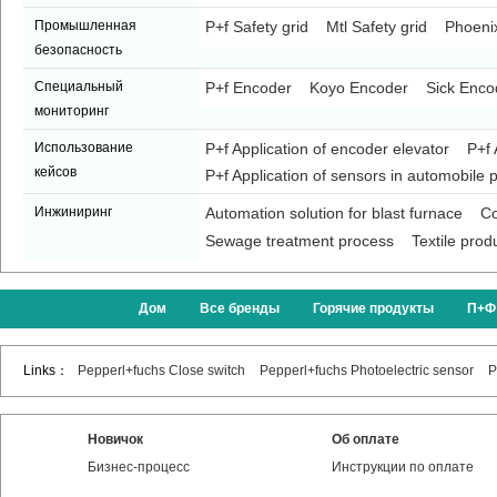
Промышленная
P+f Safety grid
Mtl Safety grid
Phoenix
безопасность
Специальный
P+f Encoder
Koyo Encoder
Sick Enco
мониторинг
Использование
P+f Application of encoder elevator
P+f 
кейсов
P+f Application of sensors in automobile p
Инжиниринг
Automation solution for blast furnace
Co
Sewage treatment process
Textile prod
Дом
Все бренды
Горячие продукты
П+Ф
Links：
Pepperl+fuchs Close switch
Pepperl+fuchs Photoelectric sensor
P
Новичок
Об оплате
Бизнес-процесс
Инструкции по оплате