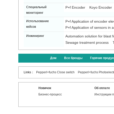
Специальный
P+f Encoder
Koyo Encoder
мониторинг
Использование
P+f Application of encoder ele
кейсов
P+f Application of sensors in 
Инжиниринг
Automation solution for blast 
Sewage treatment process
Дом
Все бренды
Горячие проду
Links：
Pepperl+fuchs Close switch
Pepperl+fuchs Photoelectr
Новичок
Об оплате
Бизнес-процесс
Инструкции п