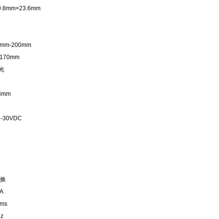
9.8mm×23.6mm
0mm-200mm
-170mm
光
3mm
-30VDC
切换
A
3ms
Hz