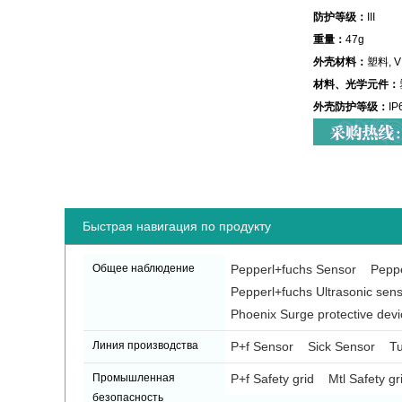
防护等级：
III
重量：
47g
外壳材料：
塑料, V
材料、光学元件：
外壳防护等级：
IP
Быстрая навигация по продукту
Общее наблюдение
Pepperl+fuchs Sensor
Peppe
Pepperl+fuchs Ultrasonic sen
Phoenix Surge protective devi
Линия производства
P+f Sensor
Sick Sensor
Tu
Промышленная
P+f Safety grid
Mtl Safety gr
безопасность