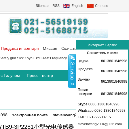
Sitemap
RSS
English
Chinese
Интернет Сервис
Продажа инвентаря
Миссия
Скачать
Коммуникация
Свяжитесь с нами
Safety grid
Sick
Koyo
Ckd
Great Frequency converter
P+f Sensor
8613801846998
Продажа
Продажа
8613801846998
 с Гилуном
Пресс - центр
Закупки
8613801846998
После
продажи
8613801846998
Skype:0086 13801846998
Whatsapp:0086 13801846998
6998 электронная почта ：stevenwang2004@126.com
FAX
：021-56503715
stevenwang2004@126.com
WTB9-3P2281小型光电传感器