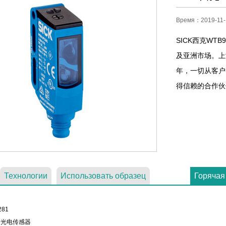
Время：2019-11-
SICK西克WT
及亚洲市场。上海
年，一切从客户
得信赖的合作伙伴！
Технологии
Использовать образец
Горячая
281
射光电传感器