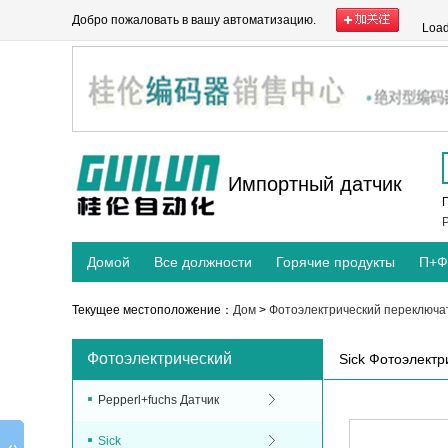
Добро пожаловать в вашу автоматизацию.
Load
Импортный датчик
P
Домой
Все должности
Горячие продукты
П+Ф
Текущее местоположение：
Дом
>
Фотоэлектрический переключа
Фотоэлектрический
Sick Фотоэлект
переключатель
Pepperl+fuchs Датчик
Sick