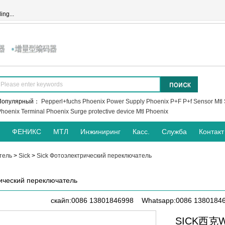
ing...
Популярный：
Pepperl+fuchs
Phoenix Power Supply
Phoenix
P+F
P+f Sensor
Mtl 
hoenix Terminal
Phoenix Surge protective device
Mtl
Phoenix
ФЕНИКС
МТЛ
Инжиниринг
Касс.
Служба
Контакт
тель
>
Sick
>
Sick Фотоэлектрический переключатель
рический переключатель
скайп:0086 13801846998 Whatsapp:0086 1380184
SICK西克