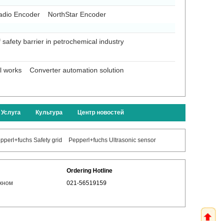
adio Encoder
NorthStar Encoder
f safety barrier in petrochemical industry
el works
Converter automation solution
Услуга
Культура
Центр новостей
pperl+fuchs Safety grid
Pepperl+fuchs Ultrasonic sensor
Ordering Hotline
жном
021-56519159