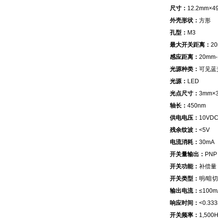
尺寸：
12.2mm×4
外壳形状：
方形
孔型：
M3
最大开关距离：
2
感应距离：
20mm
光源种类：
可见蓝
光源：
LED
光点尺寸：
3mm×
轴长：
450nm
供电电压：
10VDC
残余纹波：
<5V
电流消耗：
30mA
开关量输出：
PNP
开关功能：
补偿量
开关类型：
明/暗
输出电流：
≤100m
响应时间：
<0.33
开关频率：
1,500