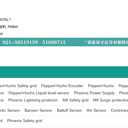
ISTAL?
塑料, PMMA
66
rl+fuchs Safety grid
Pepperl+fuchs Encoder
Pepperl+fuchs
Peppe
sor
Pepperl+fuchs Liquid level sensor
Phoenix Power Supply
Phoe
ce
Phoenix Lightning protector
Mtl Safety grid
Mtl Surge protectiv
rkc Sensor
Bansen Sensor
Balluff Sensor
Ifm Sensor
Contrine
id
Phoenix Safety grid