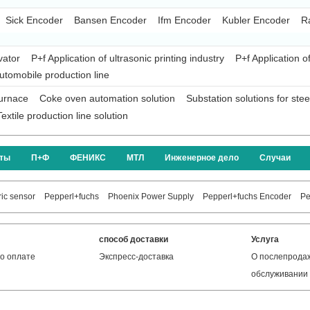
Sick Encoder
Bansen Encoder
Ifm Encoder
Kubler Encoder
R
vator
P+f Application of ultrasonic printing industry
P+f Application o
automobile production line
furnace
Coke oven automation solution
Substation solutions for ste
Textile production line solution
кты
П+Ф
ФЕНИКС
МТЛ
Инженерное дело
Случаи
ic sensor
Pepperl+fuchs
Phoenix Power Supply
Pepperl+fuchs Encoder
Pe
способ доставки
Услуга
о оплате
Экспресс-доставка
О послепрода
обслуживании