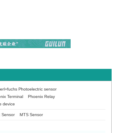
rl+fuchs Photoelectric sensor
nix Terminal
Phoenix Relay
e device
x Sensor
MTS Sensor