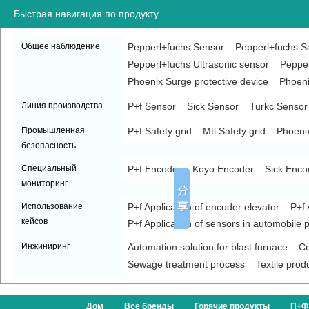
Быстрая навигация по продукту
Общее наблюдение
Pepperl+fuchs Sensor
Pepperl+fuchs Sa
Pepperl+fuchs Ultrasonic sensor
Pepper
Phoenix Surge protective device
Phoeni
Линия производства
P+f Sensor
Sick Sensor
Turkc Sensor
Промышленная
P+f Safety grid
Mtl Safety grid
Phoenix
безопасность
Специальный
P+f Encoder
Koyo Encoder
Sick Enco
мониторинг
Использование
P+f Application of encoder elevator
P+f 
кейсов
P+f Application of sensors in automobile p
Инжиниринг
Automation solution for blast furnace
Co
Sewage treatment process
Textile prod
Дом
Все бренды
Горячие продукты
П+Ф