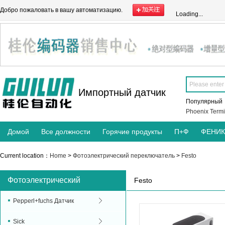
Добро пожаловать в вашу автоматизацию.
Loading...
Импортный датчик
Популярны
Phoenix Termi
Домой
Все должности
Горячие продукты
П+Ф
ФЕНИ
Current location：
Home
>
Фотоэлектрический переключатель
>
Festo
Фотоэлектрический
Festo
переключатель
Pepperl+fuchs Датчик
Sick