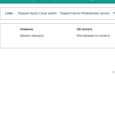
Links：
Pepperl+fuchs Close switch
Pepperl+fuchs Photoelectric sensor
P
Новичок
Об оплате
Бизнес-процесс
Инструкции по оплате
沪