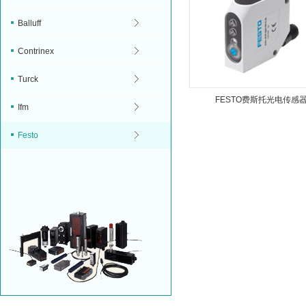
Balluff
Contrinex
Turck
FESTO费斯托光电传感
Ifm
Festo