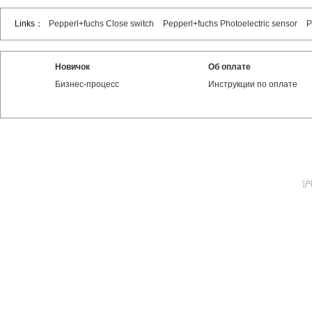
Links：
Pepperl+fuchs Close switch
Pepperl+fuchs Photoelectric sensor
P
Новичок
Об оплате
Бизнес-процесс
Инструкции по оплате
沪