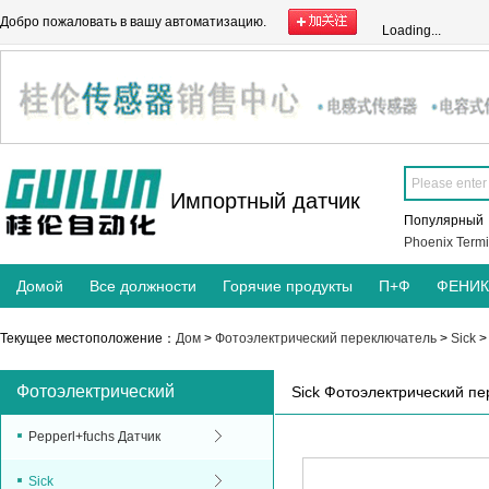
Добро пожаловать в вашу автоматизацию.
Loading...
Импортный датчик
Популярны
Phoenix Termi
Домой
Все должности
Горячие продукты
П+Ф
ФЕНИ
Текущее местоположение：
Дом
>
Фотоэлектрический переключатель
>
Sick
Фотоэлектрический
Sick Фотоэлектрический п
переключатель
Pepperl+fuchs Датчик
Sick