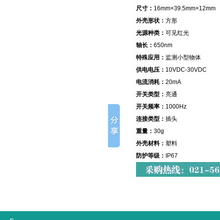
尺寸：
16mm×39.5mm×12mm
外壳形状：
方形
光源种类：
可见红光
轴长：
650nm
特殊应用：
监测小型物体
供电电压：
10VDC-30VDC
电流消耗：
20mA
开关类型：
亮通
开关频率：
1000Hz
连接类型：
插头
重量：
30g
外壳材料：
塑料
防护等级：
IP67