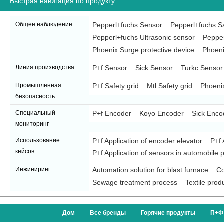
Быстрая навигация по продукту
Общее наблюдение
Pepperl+fuchs Sensor
Pepperl+fuchs Sa
Pepperl+fuchs Ultrasonic sensor
Pepper
Phoenix Surge protective device
Phoeni
Линия производства
P+f Sensor
Sick Sensor
Turkc Sensor
Промышленная
P+f Safety grid
Mtl Safety grid
Phoenix
безопасность
Специальный
P+f Encoder
Koyo Encoder
Sick Enco
мониторинг
Использование
P+f Application of encoder elevator
P+f 
кейсов
P+f Application of sensors in automobile p
Инжиниринг
Automation solution for blast furnace
Co
Sewage treatment process
Textile prod
Дом
Все бренды
Горячие продукты
П+Ф