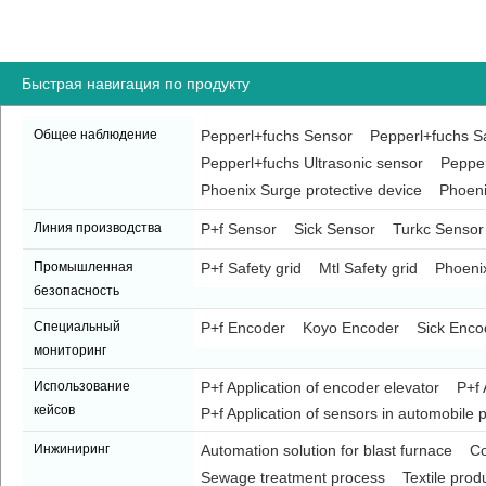
Быстрая навигация по продукту
Общее наблюдение
Pepperl+fuchs Sensor
Pepperl+fuchs Sa
Pepperl+fuchs Ultrasonic sensor
Pepper
Phoenix Surge protective device
Phoeni
Линия производства
P+f Sensor
Sick Sensor
Turkc Sensor
Промышленная
P+f Safety grid
Mtl Safety grid
Phoenix
безопасность
Специальный
P+f Encoder
Koyo Encoder
Sick Enco
мониторинг
Использование
P+f Application of encoder elevator
P+f 
кейсов
P+f Application of sensors in automobile p
Инжиниринг
Automation solution for blast furnace
Co
Sewage treatment process
Textile prod