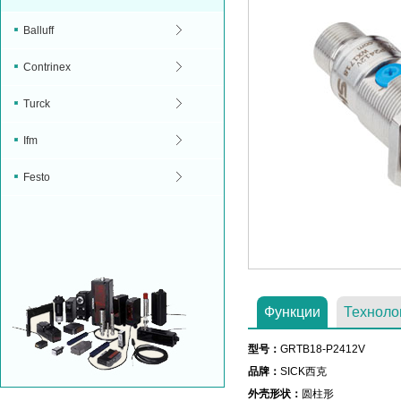
Balluff
Contrinex
Turck
Ifm
Festo
Функции
Техноло
型号：
GRTB18-P2412V
品牌：
SICK西克
外壳形状：
圆柱形