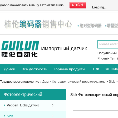
Добро пожаловать в вашу автоматизацию.
Loading...
Импортный датчик
Популярны
Phoenix Termi
Домой
Все должности
Горячие продукты
П+Ф
ФЕНИ
Текущее местоположение：
Дом
>
Фотоэлектрический переключатель
>
Sick
Фотоэлектрический
Sick Фотоэлектрический п
переключатель
Pepperl+fuchs Датчик
Sick