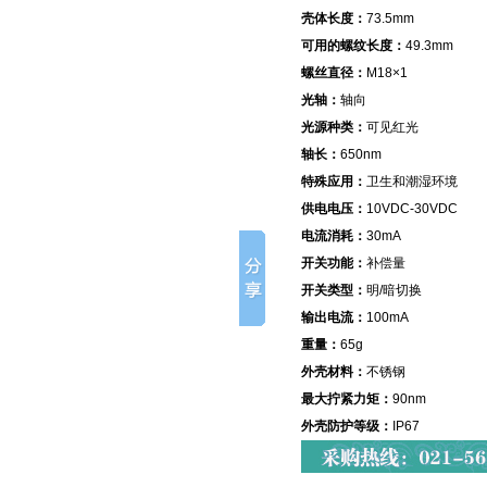
壳体长度：
73.5mm
可用的螺纹长度：
49.3mm
螺丝直径：
M18×1
光轴：
轴向
光源种类：
可见红光
轴长：
650nm
特殊应用：
卫生和潮湿环境
供电电压：
10VDC-30VDC
电流消耗：
30mA
开关功能：
补偿量
开关类型：
明/暗切换
输出电流：
100mA
重量：
65g
外壳材料：
不锈钢
最大拧紧力矩：
90nm
外壳防护等级：
IP67