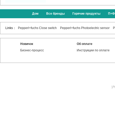
Дом
Все бренды
Горячие продукты
П+Ф
Links：
Pepperl+fuchs Close switch
Pepperl+fuchs Photoelectric sensor
P
Новичок
Об оплате
Бизнес-процесс
Инструкции по оплате
沪