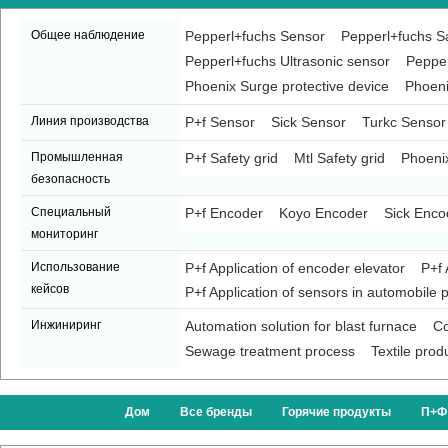
Общее наблюдение
Pepperl+fuchs Sensor
Pepperl+fuchs Sa
Pepperl+fuchs Ultrasonic sensor
Pepper
Phoenix Surge protective device
Phoeni
Линия производства
P+f Sensor
Sick Sensor
Turkc Sensor
Промышленная
P+f Safety grid
Mtl Safety grid
Phoenix
безопасность
Специальный
P+f Encoder
Koyo Encoder
Sick Enco
мониторинг
Использование
P+f Application of encoder elevator
P+f 
кейсов
P+f Application of sensors in automobile p
Инжиниринг
Automation solution for blast furnace
Co
Sewage treatment process
Textile prod
Дом
Все бренды
Горячие продукты
П+Ф