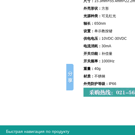
尺寸：
15.3mm×55.4mm×22.2
外壳形状：
方形
光源种类：
可见红光
轴长：
650nm
设置：
单示教按键
供电电压：
10VDC-30VDC
电流消耗：
30mA
开关功能：
补偿量
开关频率：
1000Hz
重量：
40g
材质：
不锈钢
外壳防护等级：
IP66
Быстрая навигация по продукту