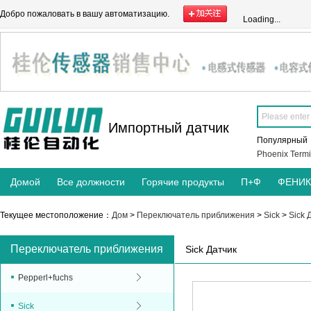
Добро пожаловать в вашу автоматизацию.
Loading...
Импортный датчик
Популярны
Phoenix Termi
Домой
Все должности
Горячие продукты
П+Ф
ФЕНИ
Текущее местоположение：
Дом
>
Переключатель приближения
>
Sick
>
Sick 
Переключатель приближения
Sick Датчик
Pepperl+fuchs
Sick