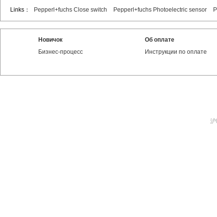
Links：
Pepperl+fuchs Close switch
Pepperl+fuchs Photoelectric sensor
P
Новичок
Об оплате
Бизнес-процесс
Инструкции по оплате
沪