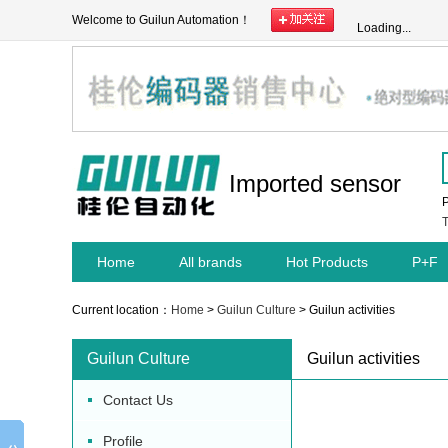
Welcome to Guilun Automation！
Loading...
Imported sensor
T
Home
All brands
Hot Products
P+F
Current location：
Home
>
Guilun Culture
> Guilun activities
Guilun Culture
Guilun activities
Contact Us
Profile