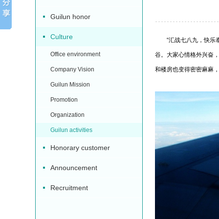
Guilun honor
Culture
“汇战七八九，快乐泰国
Office environment
谷。大家心情格外兴奋，
Company Vision
和楼房也变得密密麻麻
Guilun Mission
Promotion
Organization
Guilun activities
Honorary customer
Announcement
Recruitment