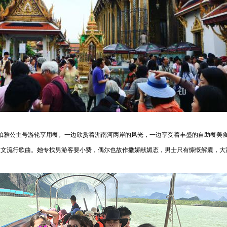
公主号游轮享用餐。一边欣赏着湄南河两岸的风光，一边享受着丰盛的自助餐美食
中文流行歌曲。她专找男游客要小费，偶尔也故作撒娇献媚态，男士只有慷慨解囊，大