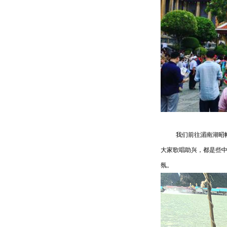
我们前往湄南湖昭帕雅
大家歌唱助兴，都是些
氛。