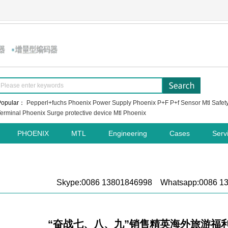
Popular：
Pepperl+fuchs
Phoenix Power Supply
Phoenix
P+F
P+f Sensor
Mtl Safet
erminal
Phoenix Surge protective device
Mtl
Phoenix
PHOENIX
MTL
Engineering
Cases
Serv
Skype:0086 13801846998 Whatsapp:0086 1
“奋战七、八、九”销售精英海外旅游福