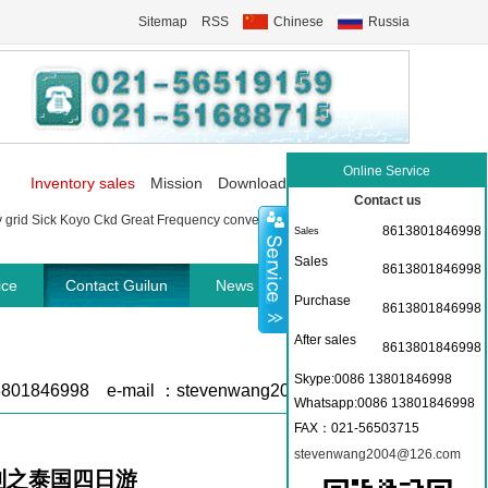
Sitemap
RSS
Chinese
Russia
Online Service
Inventory sales
Mission
Download
Communication
Contact us
y grid
Sick
Koyo
Ckd
Great Frequency converter
P+f Sensor
Phoenix
8613801846998
Sales
Sales
8613801846998
ice
Contact Guilun
News Centre
Purchase
8613801846998
After sales
8613801846998
Skype:0086 13801846998
3801846998 e-mail ：stevenwang2004@126.com
Whatsapp:0086 13801846998
FAX
：021-56503715
stevenwang2004@126.com
利之泰国四日游