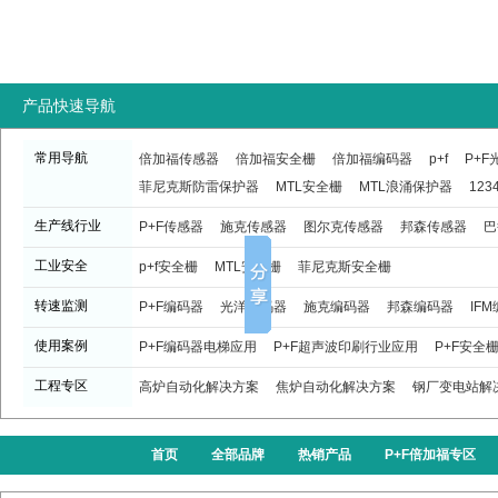
产品快速导航
常用导航
倍加福传感器
倍加福安全栅
倍加福编码器
p+f
P+
菲尼克斯防雷保护器
MTL安全栅
MTL浪涌保护器
123
生产线行业
P+F传感器
施克传感器
图尔克传感器
邦森传感器
巴
工业安全
p+f安全栅
MTL安全栅
菲尼克斯安全栅
转速监测
P+F编码器
光洋编码器
施克编码器
邦森编码器
IF
使用案例
P+F编码器电梯应用
P+F超声波印刷行业应用
P+F安全
工程专区
高炉自动化解决方案
焦炉自动化解决方案
钢厂变电站解
首页
全部品牌
热销产品
P+F倍加福专区