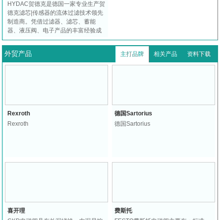
HYDAC贺德克是德国一家专业生产贺
德克滤芯|传感器的流体过滤技术领先
制造商。凭借过滤器、滤芯、蓄能
器、液压阀、电子产品的丰富经验成
为了世界领先的流体专家。得到广大
客户的认可！
外贸产品
主打品牌
相关产品
资料下载
Rexroth
德国Sartorius
Rexroth
德国Sartorius
喜开理
费斯托