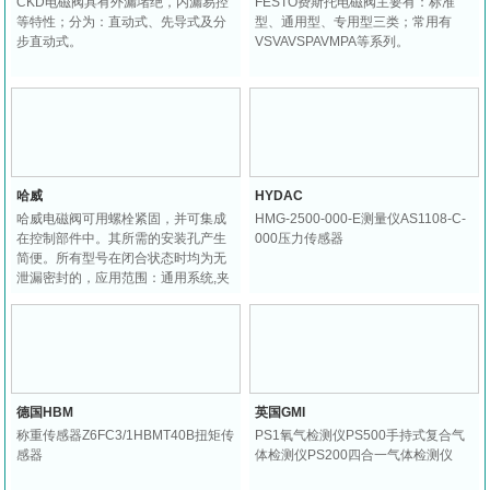
CKD电磁阀具有外漏堵绝，内漏易控
FESTO费斯托电磁阀主要有：标准
等特性；分为：直动式、先导式及分
型、通用型、专用型三类；常用有
步直动式。
VSVAVSPAVMPA等系列。
哈威
HYDAC
哈威电磁阀可用螺栓紧固，并可集成
HMG-2500-000-E测量仪AS1108-C-
在控制部件中。其所需的安装孔产生
000压力传感器
简便。所有型号在闭合状态时均为无
泄漏密封的，应用范围：通用系统,夹
具,试验台。
德国HBM
英国GMI
称重传感器Z6FC3/1HBMT40B扭矩传
PS1氧气检测仪PS500手持式复合气
感器
体检测仪PS200四合一气体检测仪