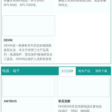
全栅常用系列包括：MTL4000、
量输入等系列具有低功耗、低发热量
MTL5000、MTL7000等。
等特点。
DEHN
DEHN是一家拥有百年历史的德国家
族型企业，专注于经营三大产品系
列：电涌保护、雷击保护/接地和安全
工器具。DEHN以保护人员和有形资
产为主要宗旨，在业界极负盛誉。
电源、端子
主打品牌
相关产品
资料下载
ANYBUS
菲尼克斯
PHOENIX菲尼克斯电源主要包括
QUINT、TRIO、MINI和