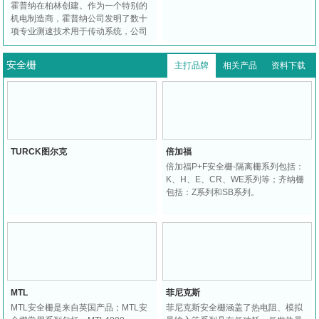
霍普纳在柏林创建。作为一个特别的
机电制造商，霍普纳公司发明了数十
项专业测速技术用于传动系统，公司
最著名的产品为HUNBER编码器，如
今该公司已成为具有全球影响力的传
安全栅
主打品牌
相关产品
资料下载
感器、编码器制造商。
TURCK图尔克
倍加福
倍加福P+F安全栅-隔离栅系列包括：
K、H、E、CR、WE系列等；齐纳栅
包括：Z系列和SB系列。
MTL
菲尼克斯
MTL安全栅是来自英国产品；MTL安
菲尼克斯安全栅涵盖了热电阻、模拟