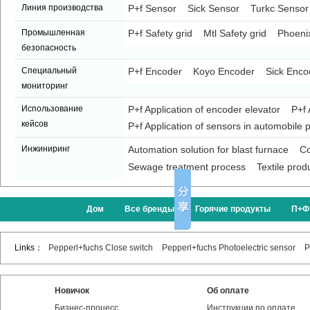
Линия производства
P+f Sensor
Sick Sensor
Turkc Sensor
Промышленная
P+f Safety grid
Mtl Safety grid
Phoenix
безопасность
Специальный
P+f Encoder
Koyo Encoder
Sick Enco
мониторинг
Использование
P+f Application of encoder elevator
P+f 
кейсов
P+f Application of sensors in automobile p
Инжиниринг
Automation solution for blast furnace
Co
Sewage treatment process
Textile prod
Дом
Все бренды
Горячие продукты
П+Ф
Links：
Pepperl+fuchs Close switch
Pepperl+fuchs Photoelectric sensor
P
Новичок
Об оплате
Бизнес-процесс
Инструкции по оплате