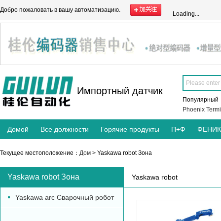
Добро пожаловать в вашу автоматизацию.
Loading...
Импортный датчик
Популярны
Phoenix Termi
Домой
Все должности
Горячие продукты
П+Ф
ФЕНИ
Текущее местоположение：
Дом
> Yaskawa robot Зона
Yaskawa robot Зона
Yaskawa robot
Yaskawa arc Сварочный робот