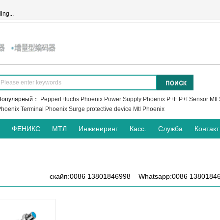
ing...
Популярный：
Pepperl+fuchs
Phoenix Power Supply
Phoenix
P+F
P+f Sensor
Mtl 
hoenix Terminal
Phoenix Surge protective device
Mtl
Phoenix
ФЕНИКС
МТЛ
Инжиниринг
Касс.
Служба
Контакт
скайп:0086 13801846998 Whatsapp:0086 1380184