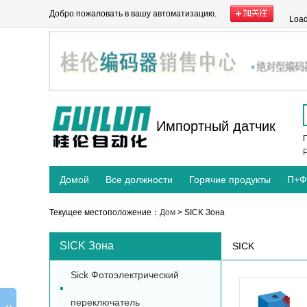
Добро пожаловать в вашу автоматизацию.
Load
Импортный датчик
P
Домой
Все должности
Горячие продукты
П+Ф
Текущее местоположение：
Дом
> SICK Зона
SICK Зона
SICK
Sick Фотоэлектрический
переключатель