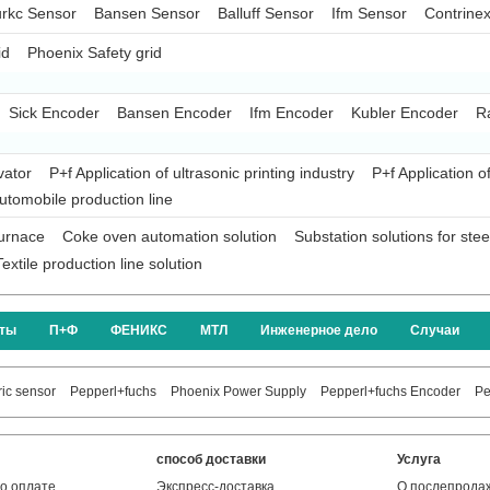
rkc Sensor
Bansen Sensor
Balluff Sensor
Ifm Sensor
Contrine
id
Phoenix Safety grid
Sick Encoder
Bansen Encoder
Ifm Encoder
Kubler Encoder
R
vator
P+f Application of ultrasonic printing industry
P+f Application o
automobile production line
furnace
Coke oven automation solution
Substation solutions for ste
Textile production line solution
кты
П+Ф
ФЕНИКС
МТЛ
Инженерное дело
Случаи
ic sensor
Pepperl+fuchs
Phoenix Power Supply
Pepperl+fuchs Encoder
Pe
способ доставки
Услуга
о оплате
Экспресс-доставка
О послепрода