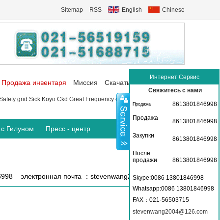
Sitemap
RSS
English
Chinese
Интернет Сервис
Продажа инвентаря
Миссия
Скачать
Коммуникация
Свяжитесь с нами
Safety grid
Sick
Koyo
Ckd
Great Frequency converter
P+f Sensor
8613801846998
Продажа
Продажа
8613801846998
 с Гилуном
Пресс - центр
Закупки
8613801846998
После
продажи
8613801846998
6998 электронная почта ：stevenwang2004@126.com
Skype:0086 13801846998
Whatsapp:0086 13801846998
FAX
：021-56503715
stevenwang2004@126.com