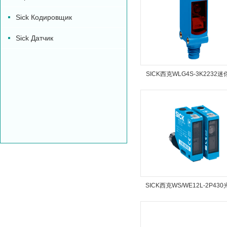
Sick Кодировщик
Sick Датчик
SICK西克WLG4S-3K2232
电传感器
SICK西克WS/WE12L-2P43
感器