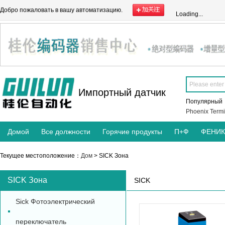
Добро пожаловать в вашу автоматизацию.
Loading...
Импортный датчик
Популярны
Phoenix Termi
Домой
Все должности
Горячие продукты
П+Ф
ФЕНИ
Текущее местоположение：
Дом
> SICK Зона
SICK Зона
SICK
Sick Фотоэлектрический
переключатель