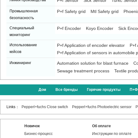
Линия производства
P+f Sensor
Sick Sensor
Turkc Sensor
Промышленная
P+f Safety grid
Mtl Safety grid
Phoenix
безопасность
Специальный
P+f Encoder
Koyo Encoder
Sick Enco
мониторинг
Использование
P+f Application of encoder elevator
P+f 
кейсов
P+f Application of sensors in automobile p
Инжиниринг
Automation solution for blast furnace
Co
Sewage treatment process
Textile prod
Дом
Все бренды
Горячие продукты
П+Ф
Links：
Pepperl+fuchs Close switch
Pepperl+fuchs Photoelectric sensor
P
Новичок
Об оплате
Бизнес-процесс
Инструкции по оплате