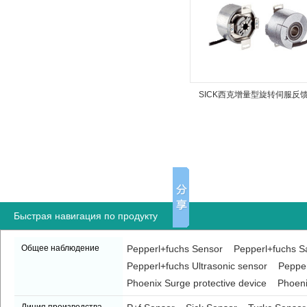
SICK西克增量型旋转伺服反
器
Быстрая навигация по продукту
Общее наблюдение
Pepperl+fuchs Sensor
Pepperl+fuchs Sa
Pepperl+fuchs Ultrasonic sensor
Pepper
Phoenix Surge protective device
Phoeni