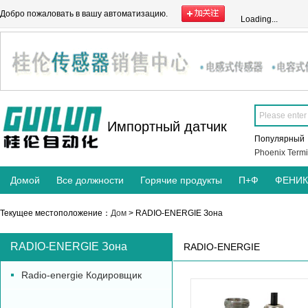
Добро пожаловать в вашу автоматизацию.
Loading...
Импортный датчик
Популярны
Phoenix Termi
Домой
Все должности
Горячие продукты
П+Ф
ФЕНИ
Текущее местоположение：
Дом
> RADIO-ENERGIE Зона
RADIO-ENERGIE Зона
RADIO-ENERGIE
Radio-energie Кодировщик