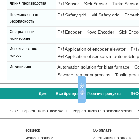
Линия производства
P+f Sensor
Sick Sensor
Turkc Sensor
Промышленная
P+f Safety grid
Mtl Safety grid
Phoenix
безопасность
Специальный
P+f Encoder
Koyo Encoder
Sick Enco
мониторинг
Использование
P+f Application of encoder elevator
P+f 
кейсов
P+f Application of sensors in automobile p
Инжиниринг
Automation solution for blast furnace
Co
Sewage treatment process
Textile prod
Дом
Все бренды
Горячие продукты
П+Ф
Links：
Pepperl+fuchs Close switch
Pepperl+fuchs Photoelectric sensor
P
Новичок
Об оплате
Бизнес-процесс
Инструкции по оплате