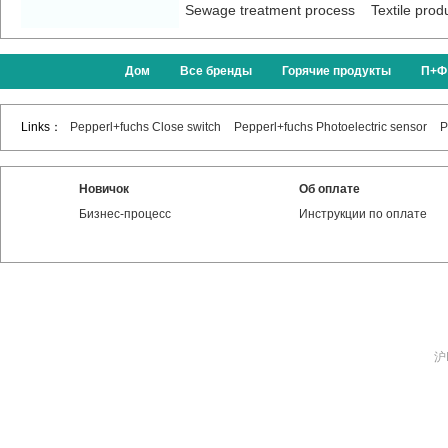
Sewage treatment process
Textile prod
Дом
Все бренды
Горячие продукты
П+Ф
Links：
Pepperl+fuchs Close switch
Pepperl+fuchs Photoelectric sensor
P
Новичок
Об оплате
Бизнес-процесс
Инструкции по оплате
沪