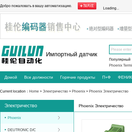
Добро пожаловать в вашу автоматизацию.
Loading...
Импортный датчик
Популярны
Phoenix Termi
Домой
Все должности
Горячие продукты
П+Ф
ФЕНИ
Current location：
Home
>
Электричество
>
Phoenix
>
Phoenix Электричество
Электричество
Phoenix Электричество
Phoenix
DEUTRONIC D/C