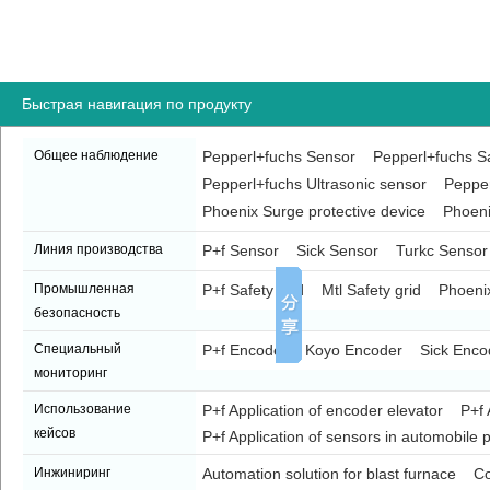
Быстрая навигация по продукту
Общее наблюдение
Pepperl+fuchs Sensor
Pepperl+fuchs Sa
Pepperl+fuchs Ultrasonic sensor
Pepper
Phoenix Surge protective device
Phoeni
Линия производства
P+f Sensor
Sick Sensor
Turkc Sensor
Промышленная
P+f Safety grid
Mtl Safety grid
Phoenix
безопасность
Специальный
P+f Encoder
Koyo Encoder
Sick Enco
мониторинг
Использование
P+f Application of encoder elevator
P+f 
кейсов
P+f Application of sensors in automobile p
Инжиниринг
Automation solution for blast furnace
Co