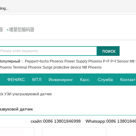
ing...
Популярный：
Pepperl+fuchs
Phoenix Power Supply
Phoenix
P+F
P+f Sensor
Mtl 
hoenix Terminal
Phoenix Surge protective device
Mtl
Phoenix
ФЕНИКС
МТЛ
Инжиниринг
Касс.
Служба
Контакт
ck УЗИ ультразвуковой датчик
азвуковой датчик
скайп:0086 13801846998 Whatsapp:0086 1380184