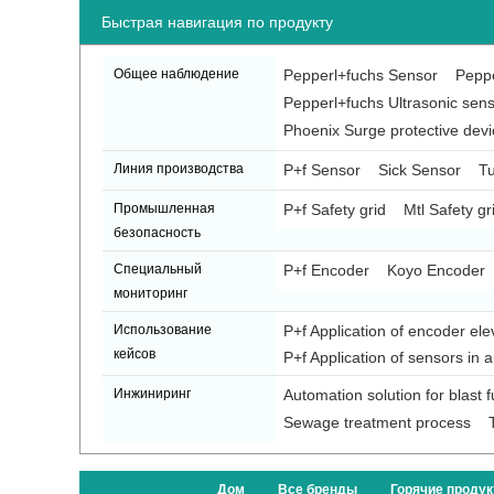
Быстрая навигация по продукту
Общее наблюдение
Pepperl+fuchs Sensor
Peppe
Pepperl+fuchs Ultrasonic sen
Phoenix Surge protective devi
Линия производства
P+f Sensor
Sick Sensor
Tu
Промышленная
P+f Safety grid
Mtl Safety gr
безопасность
Специальный
P+f Encoder
Koyo Encoder
мониторинг
Использование
P+f Application of encoder ele
кейсов
P+f Application of sensors in 
Инжиниринг
Automation solution for blast 
Sewage treatment process
Дом
Все бренды
Горячие проду