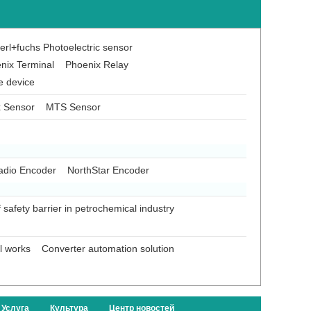
rl+fuchs Photoelectric sensor
nix Terminal
Phoenix Relay
e device
x Sensor
MTS Sensor
adio Encoder
NorthStar Encoder
f safety barrier in petrochemical industry
el works
Converter automation solution
Услуга
Культура
Центр новостей