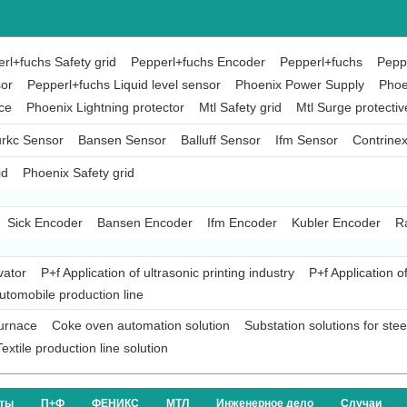
rl+fuchs Safety grid
Pepperl+fuchs Encoder
Pepperl+fuchs
Peppe
sor
Pepperl+fuchs Liquid level sensor
Phoenix Power Supply
Phoe
ce
Phoenix Lightning protector
Mtl Safety grid
Mtl Surge protectiv
rkc Sensor
Bansen Sensor
Balluff Sensor
Ifm Sensor
Contrine
id
Phoenix Safety grid
Sick Encoder
Bansen Encoder
Ifm Encoder
Kubler Encoder
R
vator
P+f Application of ultrasonic printing industry
P+f Application o
automobile production line
furnace
Coke oven automation solution
Substation solutions for ste
Textile production line solution
кты
П+Ф
ФЕНИКС
МТЛ
Инженерное дело
Случаи