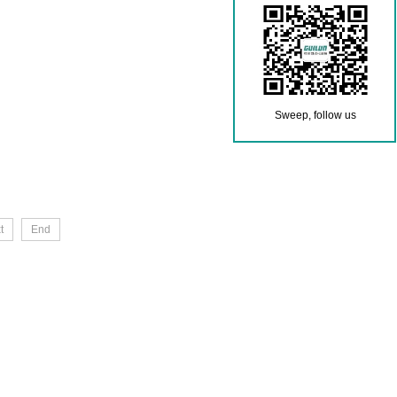
Sweep, follow us
t
End