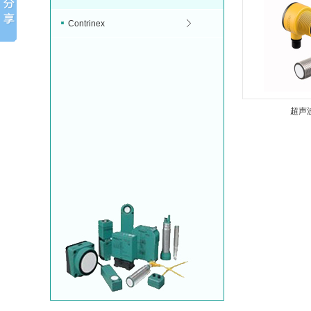
Contrinex
超声