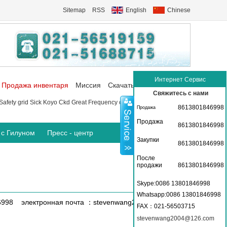
Sitemap
RSS
English
Chinese
Интернет Сервис
Продажа инвентаря
Миссия
Скачать
Коммуникация
Свяжитесь с нами
Safety grid
Sick
Koyo
Ckd
Great Frequency converter
P+f Sensor
8613801846998
Продажа
Продажа
8613801846998
 с Гилуном
Пресс - центр
Закупки
8613801846998
После
продажи
8613801846998
Skype:0086 13801846998
Whatsapp:0086 13801846998
6998 электронная почта ：stevenwang2004@126.com
FAX
：021-56503715
stevenwang2004@126.com