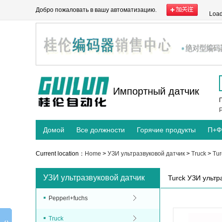
Добро пожаловать в вашу автоматизацию.
Load
Импортный датчик
P
Домой
Все должности
Горячие продукты
П+Ф
Current location：
Home
>
УЗИ ультразвуковой датчик
>
Truck
>
Tur
УЗИ ультразвуковой датчик
Turck УЗИ ультр
Pepperl+fuchs
Truck