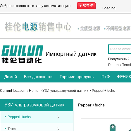
Добро пожаловать в вашу автоматизацию.
Loading...
Импортный датчик
Популярны
Phoenix Termi
Домой
Все должности
Горячие продукты
П+Ф
ФЕНИ
Current location：
Home
>
УЗИ ультразвуковой датчик
>
Pepperl+fuchs
УЗИ ультразвуковой датчик
Pepperl+fuchs
Pepperl+fuchs
Truck