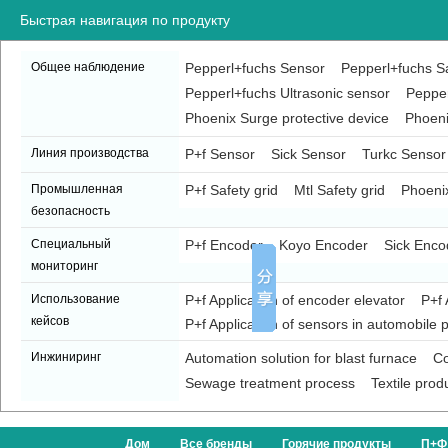
Быстрая навигация по продукту
Общее наблюдение
Pepperl+fuchs Sensor
Pepperl+fuchs Sa
Pepperl+fuchs Ultrasonic sensor
Pepper
Phoenix Surge protective device
Phoeni
Линия производства
P+f Sensor
Sick Sensor
Turkc Sensor
Промышленная
P+f Safety grid
Mtl Safety grid
Phoenix
безопасность
Специальный
P+f Encoder
Koyo Encoder
Sick Enco
мониторинг
Использование
P+f Application of encoder elevator
P+f 
кейсов
P+f Application of sensors in automobile p
Инжиниринг
Automation solution for blast furnace
Co
Sewage treatment process
Textile prod
Дом
Все бренды
Горячие продукты
П+Ф