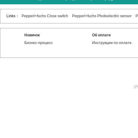
Links：
Pepperl+fuchs Close switch
Pepperl+fuchs Photoelectric sensor
P
Новичок
Об оплате
Бизнес-процесс
Инструкции по оплате
沪