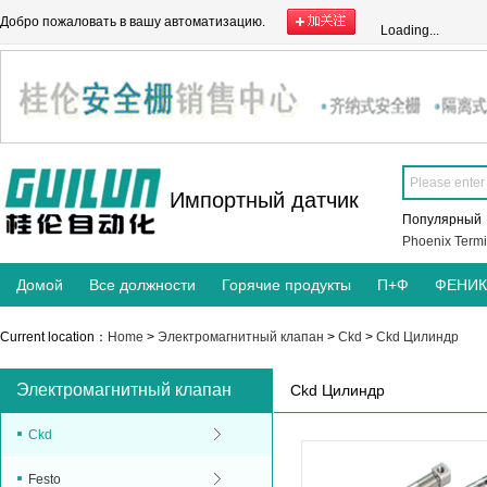
Добро пожаловать в вашу автоматизацию.
Loading...
Импортный датчик
Популярны
Phoenix Termi
Домой
Все должности
Горячие продукты
П+Ф
ФЕНИ
Current location：
Home
>
Электромагнитный клапан
>
Ckd
>
Ckd Цилиндр
Электромагнитный клапан
Ckd Цилиндр
Ckd
Festo