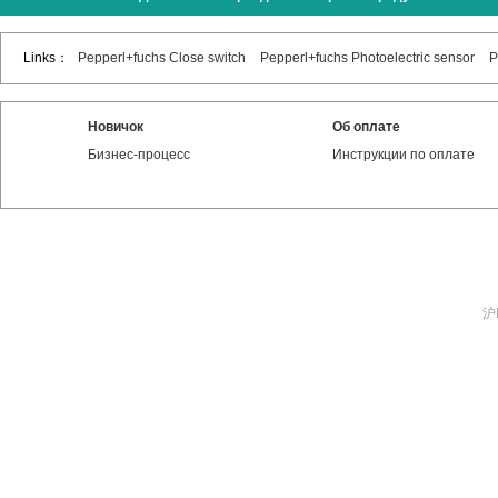
Links：
Pepperl+fuchs Close switch
Pepperl+fuchs Photoelectric sensor
P
Новичок
Об оплате
Бизнес-процесс
Инструкции по оплате
沪