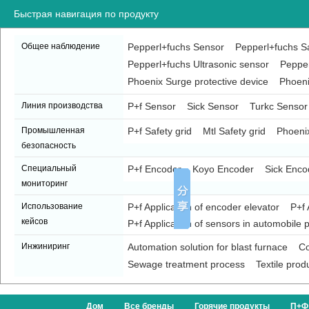
Быстрая навигация по продукту
Общее наблюдение
Pepperl+fuchs Sensor
Pepperl+fuchs Sa
Pepperl+fuchs Ultrasonic sensor
Pepper
Phoenix Surge protective device
Phoeni
Линия производства
P+f Sensor
Sick Sensor
Turkc Sensor
Промышленная
P+f Safety grid
Mtl Safety grid
Phoenix
безопасность
Специальный
P+f Encoder
Koyo Encoder
Sick Enco
мониторинг
Использование
P+f Application of encoder elevator
P+f 
кейсов
P+f Application of sensors in automobile p
Инжиниринг
Automation solution for blast furnace
Co
Sewage treatment process
Textile prod
Дом
Все бренды
Горячие продукты
П+Ф