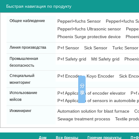
Быстрая навигация по продукту
Общее наблюдение
Pepperl+fuchs Sensor
Pepperl+fuchs Sa
Pepperl+fuchs Ultrasonic sensor
Pepper
Phoenix Surge protective device
Phoeni
Линия производства
P+f Sensor
Sick Sensor
Turkc Sensor
Промышленная
P+f Safety grid
Mtl Safety grid
Phoenix
безопасность
Специальный
P+f Encoder
Koyo Encoder
Sick Enco
мониторинг
Использование
P+f Application of encoder elevator
P+f 
кейсов
P+f Application of sensors in automobile p
Инжиниринг
Automation solution for blast furnace
Co
Sewage treatment process
Textile prod
Дом
Все бренды
Горячие продукты
П+Ф