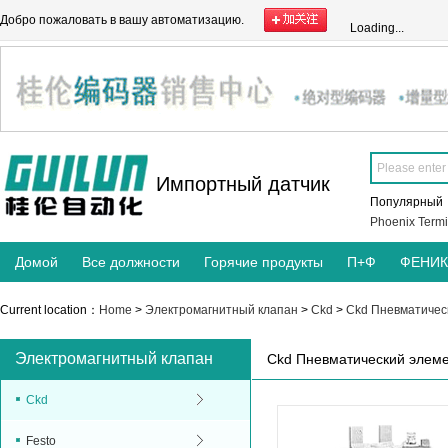
Добро пожаловать в вашу автоматизацию.
Loading...
Импортный датчик
Популярны
Phoenix Termi
Домой
Все должности
Горячие продукты
П+Ф
ФЕНИ
Current location：
Home
>
Электромагнитный клапан
>
Ckd
>
Ckd Пневматичес
Электромагнитный клапан
Ckd Пневматический элем
Ckd
Festo