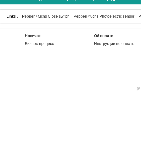
Links：
Pepperl+fuchs Close switch
Pepperl+fuchs Photoelectric sensor
P
Новичок
Об оплате
Бизнес-процесс
Инструкции по оплате
沪