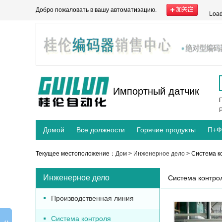
Добро пожаловать в вашу автоматизацию.
Load
Импортный датчик
P
Домой
Все должности
Горячие продукты
П+Ф
Текущее местоположение：
Дом
>
Инженерное дело
> Система к
Инженерное дело
Система контро
Производственная линия
Система контроля