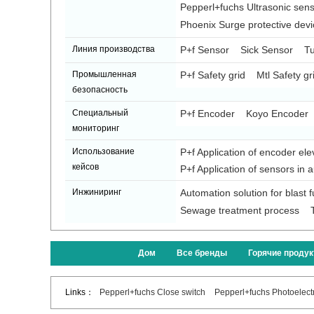
Pepperl+fuchs Ultrasonic sen
Phoenix Surge protective devi
Линия производства
P+f Sensor
Sick Sensor
Tu
Промышленная
P+f Safety grid
Mtl Safety gr
безопасность
Специальный
P+f Encoder
Koyo Encoder
мониторинг
Использование
P+f Application of encoder ele
кейсов
P+f Application of sensors in 
Инжиниринг
Automation solution for blast 
Sewage treatment process
Дом
Все бренды
Горячие проду
Links：
Pepperl+fuchs Close switch
Pepperl+fuchs Photoelectr