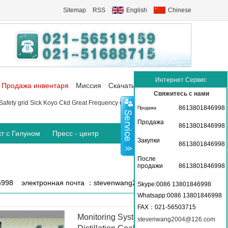
Sitemap
RSS
English
Chinese
Интернет Сервис
Продажа инвентаря
Миссия
Скачать
Коммуникация
Свяжитесь с нами
Safety grid
Sick
Koyo
Ckd
Great Frequency converter
P+f Sensor
8613801846998
Продажа
Продажа
8613801846998
кт с Гилуном
Пресс - центр
Закупки
8613801846998
После
продажи
8613801846998
6998 электронная почта ：stevenwang2004@126.com
Skype:0086 13801846998
Whatsapp:0086 13801846998
FAX
：021-56503715
Monitoring System for Dry
stevenwang2004@126.com