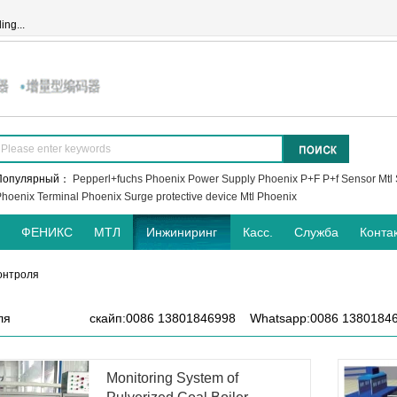
ing...
Популярный：
Pepperl+fuchs
Phoenix Power Supply
Phoenix
P+F
P+f Sensor
Mtl 
hoenix Terminal
Phoenix Surge protective device
Mtl
Phoenix
ФЕНИКС
МТЛ
Инжиниринг
Касс.
Служба
Конта
онтроля
ля
скайп:0086 13801846998 Whatsapp:0086 1380184
Monitoring System of