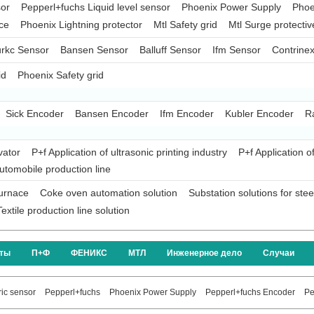
sor
Pepperl+fuchs Liquid level sensor
Phoenix Power Supply
Phoe
ce
Phoenix Lightning protector
Mtl Safety grid
Mtl Surge protectiv
rkc Sensor
Bansen Sensor
Balluff Sensor
Ifm Sensor
Contrine
id
Phoenix Safety grid
Sick Encoder
Bansen Encoder
Ifm Encoder
Kubler Encoder
R
vator
P+f Application of ultrasonic printing industry
P+f Application o
automobile production line
furnace
Coke oven automation solution
Substation solutions for ste
Textile production line solution
кты
П+Ф
ФЕНИКС
МТЛ
Инженерное дело
Случаи
ic sensor
Pepperl+fuchs
Phoenix Power Supply
Pepperl+fuchs Encoder
Pe