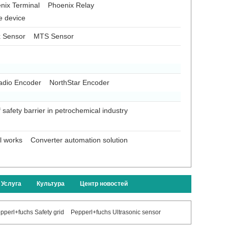
nix Terminal
Phoenix Relay
e device
x Sensor
MTS Sensor
adio Encoder
NorthStar Encoder
f safety barrier in petrochemical industry
el works
Converter automation solution
Услуга
Культура
Центр новостей
pperl+fuchs Safety grid
Pepperl+fuchs Ultrasonic sensor