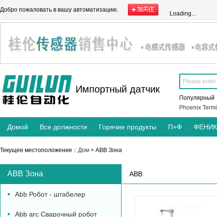
Добро пожаловать в вашу автоматизацию.
Loading...
Импортный датчик
Популярны
Phoenix Termi
Домой
Все должности
Горячие продукты
П+Ф
ФЕНИ
Текущее местоположение：
Дом
> ABB Зона
ABB Зона
ABB
Abb Робот - штабелер
Abb arc Сварочный робот