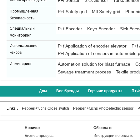
Линия производства
P+f Sensor
Sick Sensor
Turkc Sensor
Промышленная
P+f Safety grid
Mtl Safety grid
Phoenix
безопасность
Специальный
P+f Encoder
Koyo Encoder
Sick Enco
мониторинг
Использование
P+f Application of encoder elevator
P+f 
кейсов
P+f Application of sensors in automobile p
Инжиниринг
Automation solution for blast furnace
Co
Sewage treatment process
Textile prod
Дом
Все бренды
Горячие продукты
П+Ф
Links：
Pepperl+fuchs Close switch
Pepperl+fuchs Photoelectric sensor
P
Новичок
Об оплате
Бизнес-процесс
Инструкции по оплате