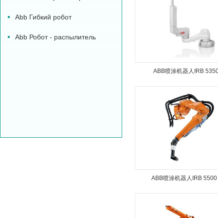
Abb Гибкий робот
Abb Робот - распылитель
ABB喷涂机器人IRB 535
ABB喷涂机器人IRB 5500 
FlexPainter